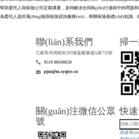
幫助委托人與保險公司定期溝通，及時解決合同執(zhí)行過程中的問題和隱患
為委托人提供風(fēng)險與保險咨詢服務(wù)，舉辦保險基礎(chǔ)知識、保險
聯(lián)系我們
掃一掃
江蘇常州局前街285號嘉樂廣場A座710室
0519-88100620
pjm@m.syqiye.cn
關(guān)注微信公眾
快速
號
快速準(z
的內(nèi)容