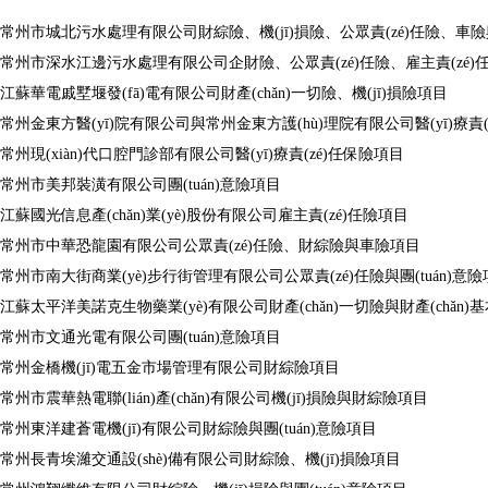
常州市城北污水處理有限公司財綜險、機(jī)損險、公眾責(zé)任險、車
常州市深水江邊污水處理有限公司企財險、公眾責(zé)任險、雇主責(zé
江蘇華電戚墅堰發(fā)電有限公司財產(chǎn)一切險、機(jī)損險項目
常州金東方醫(yī)院有限公司與常州金東方護(hù)理院有限公司醫(yī)療責(
常州現(xiàn)代口腔門診部有限公司醫(yī)療責(zé)任保險項目
常州市美邦裝潢有限公司團(tuán)意險項目
江蘇國光信息產(chǎn)業(yè)股份有限公司雇主責(zé)任險項目
常州市中華恐龍園有限公司公眾責(zé)任險、財綜險與車險項目
常州市南大街商業(yè)步行街管理有限公司公眾責(zé)任險與團(tuán)意
江蘇太平洋美諾克生物藥業(yè)有限公司財產(chǎn)一切險與財產(chǎn)
常州市文通光電有限公司團(tuán)意險項目
常州金橋機(jī)電五金市場管理有限公司財綜險項目
常州市震華熱電聯(lián)產(chǎn)有限公司機(jī)損險與財綜險項目
常州東洋建蒼電機(jī)有限公司財綜險與團(tuán)意險項目
常州長青埃濰交通設(shè)備有限公司財綜險、機(jī)損險項目