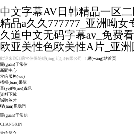
中文字幕AV日韩精品一区二
精品a久久777777_亚洲
久道中文无码字幕av_免费
欧亚美性色欧美性A片_亚
歡迎來到江蘇常信保險經(jīng)紀(jì)有限公司 ！
網(wǎng)站首頁
關(guān)于常信
新聞中心
常信服務(wù)
招標(biāo)采購
業(yè)內(nèi)資訊
資料下載
誠聘英才
聯(lián)系我們
關(guān)于常信
CHANGXIN
常信簡介