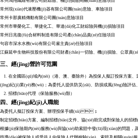
常州鴻翔纖維有限公司財綜險、機(jī)損險與團(tuán)意險項目
常州現(xiàn)代液壓機(jī)器有限公司團(tuán)意險、車險項目
常州卡那廣精傳動有限公司團(tuán)意險項目
常州市華榮化工、華捷化工、華達(dá)化工財綜險與機(jī)損險項目
常州日兆復(fù)合材料制造有限公司產(chǎn)品責(zé)任險項目
句容市深水水務(wù)有限公司雇主責(zé)任險項目
江蘇延申生物科技股份有限公司財產(chǎn)一切險、機(jī)損險、公眾責(z
三、經(jīng)營許可范圍
1. 在全國區(qū)域內(nèi)（港、澳、臺除外）為投保人擬訂投保方案、
(jīng)紀(jì)業(yè)務(wù)；為委托人提供防災(zāi)、防損或風(fēng)險評
2. 招標(biāo)代理（保險服務(wù)類）
四、經(jīng)紀(jì)人職能
為委托人擬訂投保方案、辦理投保手續(xù)；
制定招標(biāo)方案、編制招標(biāo)文件、協(xié)助完成對保險人的招標(biāo
根據(jù)保險期內(nèi)服務(wù)與協(xié)助索賠中發(fā)現(xiàn)的問題，及時
指導(dǎo)被保險人或受益人向保險人代辦檢驗(yàn)、索賠及相關(guān)