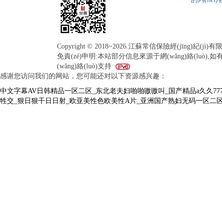
Copyright © 2018~2026.江蘇常信保險經(jīng)紀(j
免責(zé)申明:本站部分信息來源于網(wǎng)絡(luò),如有
(wǎng)絡(luò)支持
感谢您访问我们的网站，您可能还对以下资源感兴趣：
中文字幕AV日韩精品一区二区_东北老夫妇啪啪嗷嗷叫_国产精品a久久77
牲交_狠日狠干日日射_欧亚美性色欧美性A片_亚洲国产熟妇无码一区二