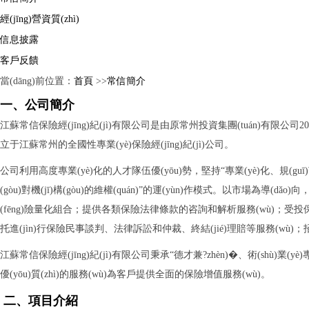
經(jīng)營資質(zhì)
信息披露
客戶反饋
當(dāng)前位置：
首頁
>>
常信簡介
一、公司簡介
江蘇常信保險經(jīng)紀(jì)有限公司是由原常州投資集團(tuán)有限公司2004年
立于江蘇常州的全國性專業(yè)保險經(jīng)紀(jì)公司。
公司利用高度專業(yè)化的人才隊伍優(yōu)勢，堅持“專業(yè)化、規(gu
(gòu)對機(jī)構(gòu)的維權(quán)”的運(yùn)作模式。以市場為導
(fēng)險量化組合；提供各類保險法律條款的咨詢和解析服務(wù)；受
托進(jìn)行保險民事談判、法律訴訟和仲裁、終結(jié)理賠等服務(wù)；招標
江蘇常信保險經(jīng)紀(jì)有限公司秉承“德才兼?zhèn)�、術(shù)業(yè)
優(yōu)質(zhì)的服務(wù)為客戶提供全面的保險增值服務(wù)。
二、項目介紹